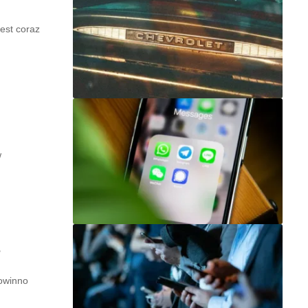
est coraz
w
?
owinno