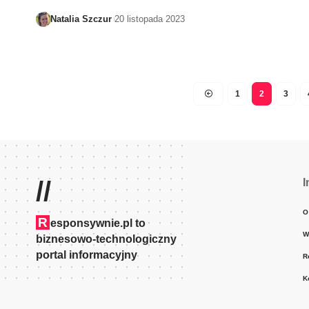
Natalia Szczur
20 listopada 2023
1
2
3
//
I
O
R
esponsywnie.pl to
W
biznesowo-technologiczny
portal informacyjny
R
K