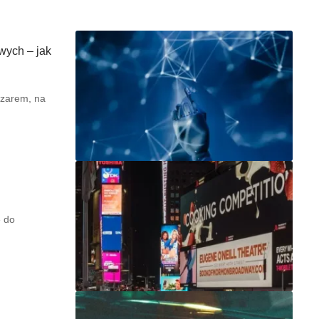
wych – jak
szarem, na
e do