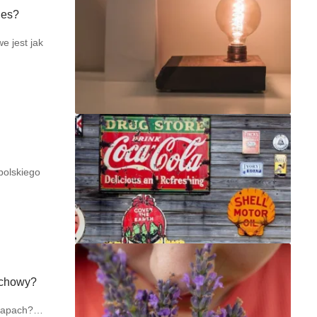
nes?
e jest jak
polskiego
achowy?
o zapach?…