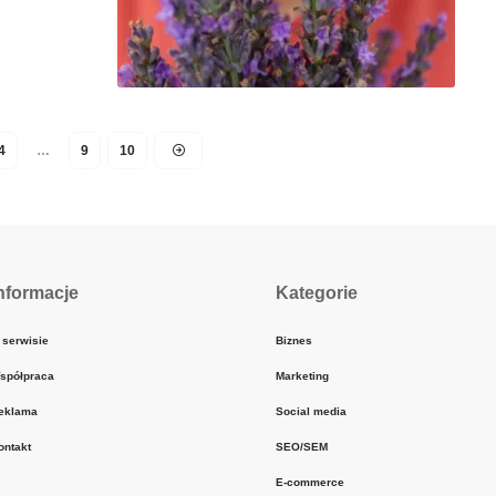
4
…
9
10
nformacje
Kategorie
 serwisie
Biznes
spółpraca
Marketing
eklama
Social media
ontakt
SEO/SEM
E-commerce