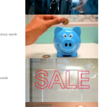
yższy wynik
posób